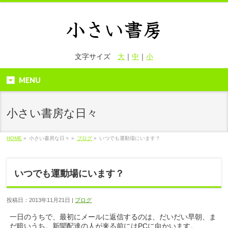
文字サイズ
大
｜
中
｜
小
MENU
小さい書房な日々
HOME
»
小さい書房な日々 »
ブログ
»
いつでも運動場にいます？
いつでも運動場にいます？
投稿日：2013年11月21日 |
ブログ
一日のうちで、最初にメールに返信するのは、だいだい早朝、ま
だ暗いうち。新聞配達の人が来る前にはPCに向かいます。