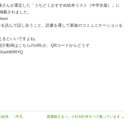
書さんが選定した「うちどくおすすめ絵本リスト（中学生版）」に
が掲載されました。
.html
じ本を読んで話し合うこと。読書を通して家族のコミュニケーションを
えるといいですよね。
介動画はこちらのURLか、QRコードからどうぞ
bNDUeH89RYQ
の絵本」（平凡
図書館さまへ。小社刊行本すべて載っています
→