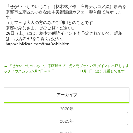
『せかいいちのいちご』（林木林／作 庄野ナホコ／絵）原画を
京都市左京区の小さな絵本美術館館カフェ・響き館で展示しま
す。
（カフェは大人の方のみのご利用とのことです）
京都のみなさま、ぜひご覧ください。
26日（土）には、絵本の朗読イベントも予定されていて、詳細
は、お店のHPをご覧ください。
http://hibikikan.com/free/exhibition
←
『せかいいちのいちご』原画展＠ブ
虎ノ門ブックバラダイスに出店します
ックハウスカフェ9月2日～16日
11月1日（金）店番してます
→
アーカイブ
2026年
2025年