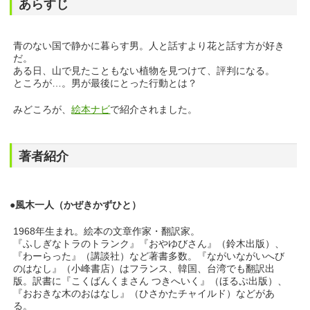
あらすじ
青のない国で静かに暮らす男。人と話すより花と話す方が好き
だ。
ある日、山で見たこともない植物を見つけて、評判になる。
ところが…。男が最後にとった行動とは？
みどころが、
絵本ナビ
で紹介されました。
著者紹介
●風木一人（かぜきかずひと）
1968年生まれ。絵本の文章作家・翻訳家。
『ふしぎなトラのトランク』『おやゆびさん』（鈴木出版）、
『わーらった』（講談社）など著書多数。『ながいながいへび
のはなし』（小峰書店）はフランス、韓国、台湾でも翻訳出
版。訳書に『こくばんくまさん つきへいく』（ほるぷ出版）、
『おおきな木のおはなし』（ひさかたチャイルド）などがあ
る。