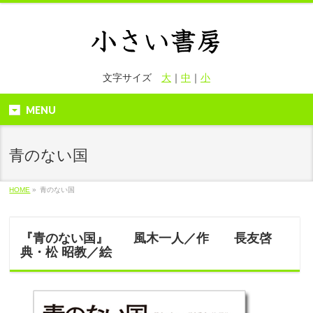
文字サイズ
大
｜
中
｜
小
MENU
青のない国
HOME
»
青のない国
『青のない国』 風木一人／作 長友啓
典・松 昭教／絵