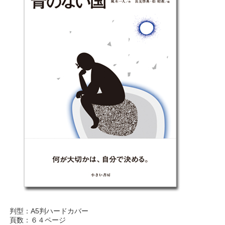
判型：A5判ハードカバー
頁数：６４ページ