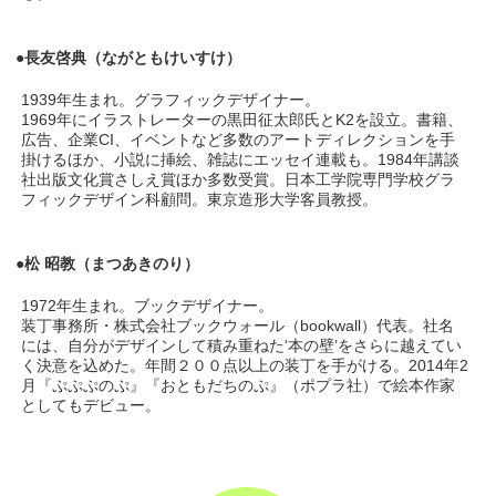
●長友啓典（ながともけいすけ）
1939年生まれ。グラフィックデザイナー。
1969年にイラストレーターの黒田征太郎氏とK2を設立。書籍、
広告、企業CI、イベントなど多数のアートディレクションを手
掛けるほか、小説に挿絵、雑誌にエッセイ連載も。1984年講談
社出版文化賞さしえ賞ほか多数受賞。日本工学院専門学校グラ
フィックデザイン科顧問。東京造形大学客員教授。
●松 昭教（まつあきのり）
1972年生まれ。ブックデザイナー。
装丁事務所・株式会社ブックウォール（bookwall）代表。社名
には、自分がデザインして積み重ねた‘本の壁’をさらに越えてい
く決意を込めた。年間２００点以上の装丁を手がける。2014年2
月『ぷぷぷのぷ』『おともだちのぷ』（ポプラ社）で絵本作家
としてもデビュー。