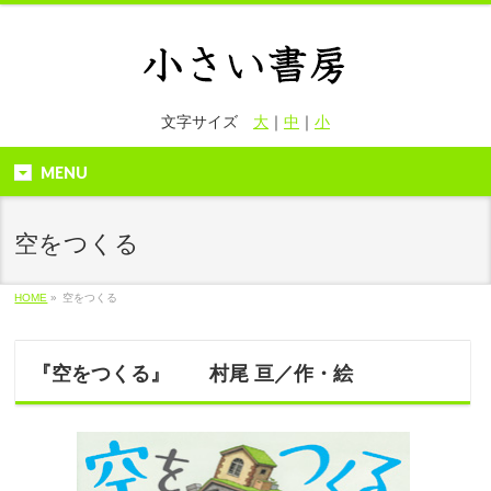
文字サイズ
大
｜
中
｜
小
MENU
空をつくる
HOME
»
空をつくる
『空をつくる』 村尾 亘／作・絵