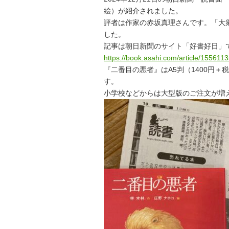
絵）が紹介されました。
評者は作家の赤坂真理さんです。「大
した。
記事は朝日新聞のサイト「好書好日」
https://book.asahi.com/article/155611
『二番目の悪者』はA5判（1400円＋
す。
小学校などからは大型版のご注文が増