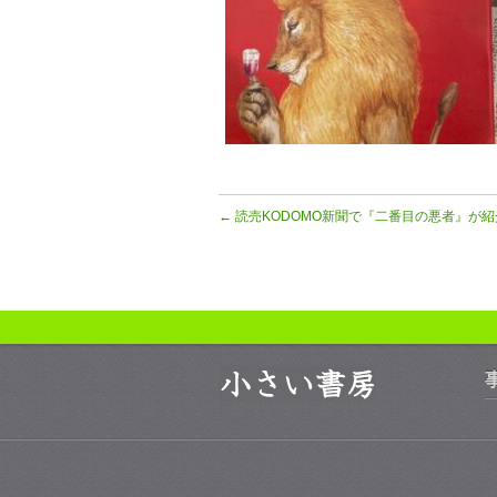
←
読売KODOMO新聞で『二番目の悪者』が紹