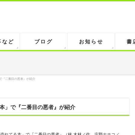
事など
ブログ
お知らせ
書
で『二番目の悪者』が紹介
本」で『二番目の悪者』が紹介
面「売れてる本」で『二番目の悪者』（林 木林／作 庄野ナホコ／