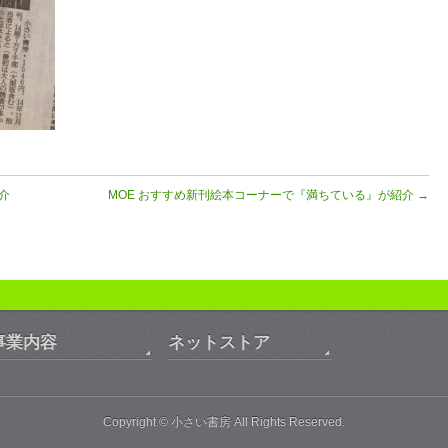
介
MOE おすすめ新刊絵本コーナーで『満ちている』が紹介
→
事業内容
ネットストア
Copyright ©
小さい書房
All Rights Reserved.