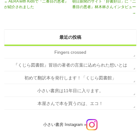
←
AERA with Kidsで『二番目の悪者』
朝日新聞のサイト「好書好日」に『二
が紹介されました
番目の悪者』林木林さんインタビュー
→
最近の投稿
Fingers crossed
『くじら図書館』冒頭の著者の言葉に込められた想いとは
初めて翻訳本を発行します！「くじら図書館」
小さい書房は11年目に入ります。
本屋さんで本を買うのは、エコ！
小さい書房 Instagram »