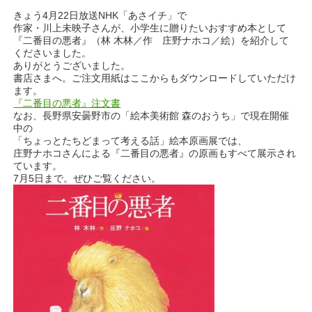
きょう4月22日放送NHK「あさイチ」で
作家・川上未映子さんが、小学生に贈りたいおすすめ本として
『二番目の悪者』（林 木林／作 庄野ナホコ／絵）を紹介して
くださいました。
ありがとうございました。
書店さまへ。ご注文用紙はここからもダウンロードしていただけ
ます。
『二番目の悪者』注文書
なお、長野県安曇野市の「絵本美術館 森のおうち」で現在開催
中の
「ちょっとたちどまって考える話」絵本原画展では、
庄野ナホコさんによる『二番目の悪者』の原画もすべて展示され
ています。
7月5日まで。ぜひご覧ください。