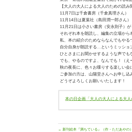
【大人の大人による大人のための読み
11月7日は千倉書房（千倉真理さん）
11月14日は夏葉社（島田潤一郎さん）
11月21日は小さい書房（安永則子）が
それぞれ本を朗読し、編集の立場から
私、本の紹介のためならなんでもやる
自分自身が朗読する…というミッショ
ひとさまにお聞かせするような声でも
でも、やるのですよ、なんでも！（え
秋の夜長に、色々お喋りする楽しい会
ご参加の方は、山陽堂さんへお申し込
どうぞよろしくお願いいたします！
本の日企画「大人の大人による大人
←
新刊絵本『満ちている』（作・ただあやの）