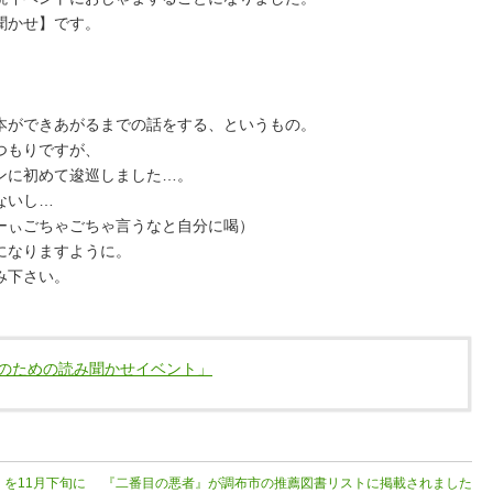
聞かせ】です。
本ができあがるまでの話をする、というもの。
つもりですが、
ンに初めて逡巡しました…。
ないし…
ーぃごちゃごちゃ言うなと自分に喝）
になりますように。
み下さい。
のための読み聞かせイベント」
を11月下旬に
『二番目の悪者』が調布市の推薦図書リストに掲載されました