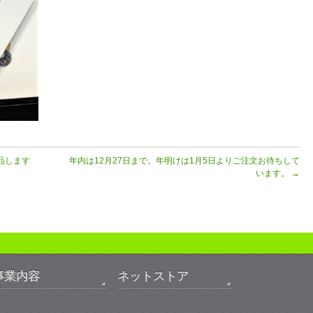
品します
年内は12月27日まで。年明けは1月5日よりご注文お待ちして
います。
→
事業内容
ネットストア