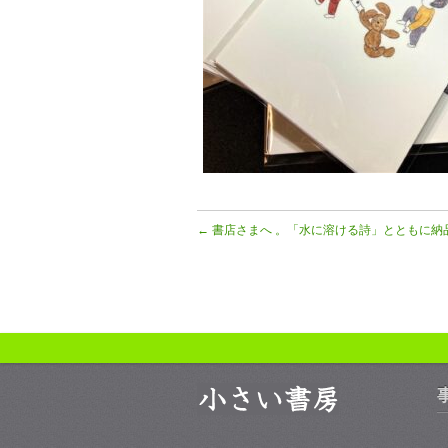
←
書店さまへ 。「水に溶ける詩」とともに納