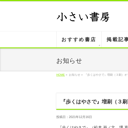
おすすめ書店
掲載記
お知らせ
HOME
»
お知らせ »
『歩くはやさで』増刷（３刷）オ
『歩くはやさで』増刷（３刷
投稿日：2021年12月16日
『歩くはやさで』（松本 巌／文 堺 